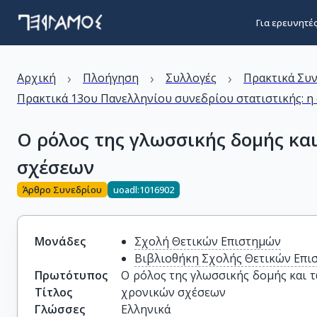
Για ερευνητέ
›
›
›
Αρχική
Πλοήγηση
Συλλογές
Πρακτικά Συ
Πρακτικά 13ου Πανελληνίου συνεδρίου στατιστικής: η 
Ο ρόλος της γλωσσικής δομής κ
σχέσεων
Άρθρο Συνεδρίου
uoadl:1016902
Μονάδες
Σχολή Θετικών Επιστημών
Βιβλιοθήκη Σχολής Θετικών Επι
Πρωτότυπος
Ο ρόλος της γλωσσικής δομής και 
Τίτλος
χρονικών σχέσεων
Γλώσσες
Ελληνικά