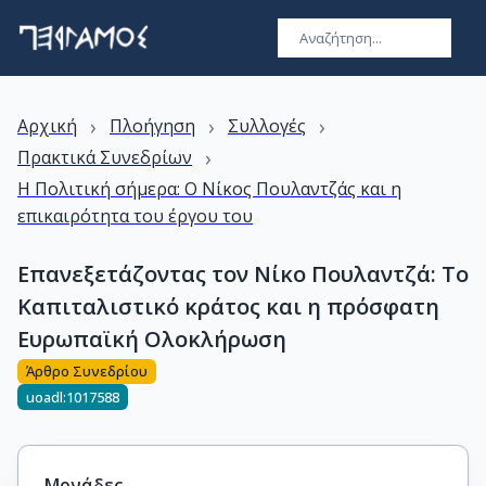
›
›
›
Αρχική
Πλοήγηση
Συλλογές
›
Πρακτικά Συνεδρίων
Η Πολιτική σήμερα: Ο Νίκος Πουλαντζάς και η
επικαιρότητα του έργου του
Επανεξετάζοντας τον Νίκο Πουλαντζά: Το
Καπιταλιστικό κράτος και η πρόσφατη
Ευρωπαϊκή Ολοκλήρωση
Άρθρο Συνεδρίου
uoadl:1017588
Μονάδες