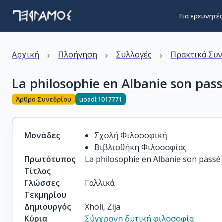
Για ερευνητέ
›
›
›
Αρχική
Πλοήγηση
Συλλογές
Πρακτικά Συ
La philosophie en Albanie son pass
Άρθρο Συνεδρίου
uoadl:1017771
Μονάδες
Σχολή Φιλοσοφική
Βιβλιοθήκη Φιλοσοφίας
Πρωτότυπος
La philosophie en Albanie son passé 
Τίτλος
Γλώσσες
Γαλλικά
Τεκμηρίου
Δημιουργός
Xholi, Zija
Κύρια
Σύγχρονη δυτική φιλοσοφία