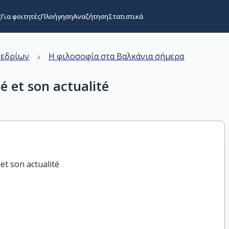
ς
Για φοιτητές
Πλοήγηση
Αναζήτηση
Στατιστικά
›
νεδρίων
Η φιλοσοφία στα Βαλκάνια σήμερα
é et son actualité
et son actualité