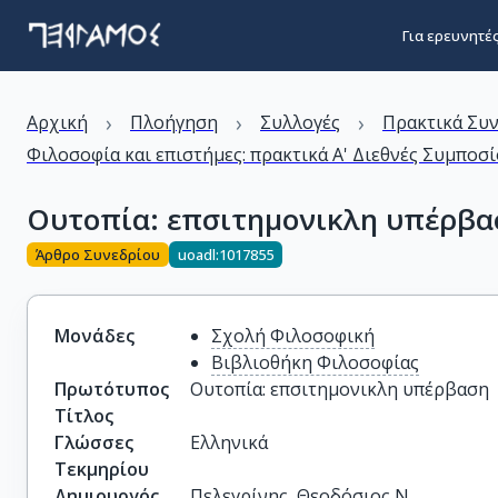
Για ερευνητέ
›
›
›
Αρχική
Πλοήγηση
Συλλογές
Πρακτικά Συ
Φιλοσοφία και επιστήμες: πρακτικά Α' Διεθνές Συμποσ
Ουτοπία: επσιτημονικλη υπέρβασ
Άρθρο Συνεδρίου
uoadl:1017855
Μονάδες
Σχολή Φιλοσοφική
Βιβλιοθήκη Φιλοσοφίας
Πρωτότυπος
Ουτοπία: επσιτημονικλη υπέρβαση 
Τίτλος
Γλώσσες
Ελληνικά
Τεκμηρίου
Δημιουργός
Πελεγρίνης, Θεοδόσιος Ν.