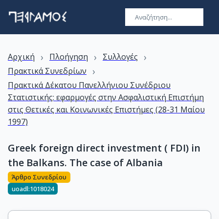
›
›
›
Αρχική
Πλοήγηση
Συλλογές
›
Πρακτικά Συνεδρίων
Πρακτικά Δέκατου Πανελλήνιου Συνέδριου
Στατιστικής: εφαρμογές στην Ασφαλιστική Επιστήμη
στις Θετικές και Κοινωνικές Επιστήμες (28-31 Μαίου
1997)
Greek foreign direct investment ( FDI) in
the Balkans. The case of Albania
Άρθρο Συνεδρίου
uoadl:1018024