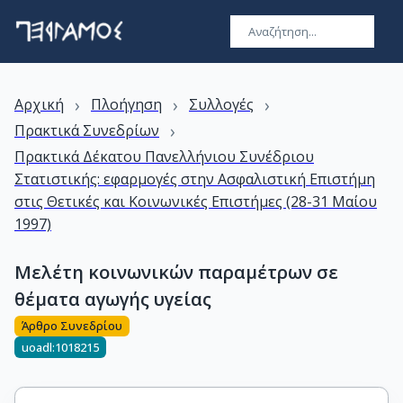
›
›
›
Αρχική
Πλοήγηση
Συλλογές
›
Πρακτικά Συνεδρίων
Πρακτικά Δέκατου Πανελλήνιου Συνέδριου
Στατιστικής: εφαρμογές στην Ασφαλιστική Επιστήμη
στις Θετικές και Κοινωνικές Επιστήμες (28-31 Μαίου
1997)
Μελέτη κοινωνικών παραμέτρων σε
θέματα αγωγής υγείας
Άρθρο Συνεδρίου
uoadl:1018215