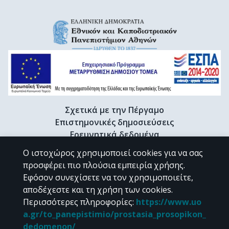
Σχετικά με την Πέργαμο
Επιστημονικές δημοσιεύσεις
Ερευνητικά δεδομένα
Διδακτορικές διατριβές & Γκρίζα βιβλιογραφία
Ο ιστοχώρος χρησιμοποιεί cookies για να σας
Προφίλ Ερευνητή
προσφέρει πιο πλούσια εμπειρία χρήσης.
Εφόσον συνεχίσετε να τον χρησιμοποιείτε,
αποδέχεστε και τη χρήση των cookies.
CC BY-NC 4.0
Περισσότερες πληροφορίες
:
https://www.uo
a.gr/to_panepistimio/prostasia_prosopikon_
Εκτός αν αναφέρεται διαφορετικά, το υλικό της "Περγάμου" διατίθεται
dedomenon/