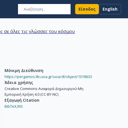
Είσοδος
English
ς σε όλες τις γλώσσες του κόσμου
Μόνιμη Διεύθυνση
https://pergamos.lib.uoa.gr/uoa/dl/object/1018633
Άδεια χρήσης
Creative Commons Αναφορά Δημιουργού-Μη
Εμπορική Χρήση 4.0 (CC-BY-NC)
Εξαγωγή Citation
BibTeX,
RIS