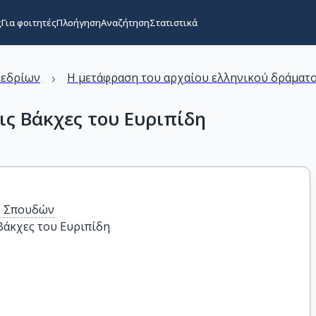
ς
Για φοιτητές
Πλοήγηση
Αναζήτηση
Στατιστικά
›
νεδρίων
Η μετάφραση του αρχαίου ελληνικού δράματο
ις Βάκχες του Ευριπίδη
ν Σπουδών
 Βάκχες του Ευριπίδη