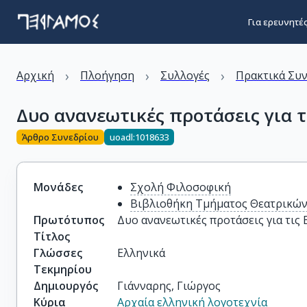
Για ερευνητέ
›
›
›
Αρχική
Πλοήγηση
Συλλογές
Πρακτικά Συ
Δυο ανανεωτικές προτάσεις για τ
Άρθρο Συνεδρίου
uoadl:1018633
Μονάδες
Σχολή Φιλοσοφική
Βιβλιοθήκη Τμήματος Θεατρικώ
Πρωτότυπος
Δυο ανανεωτικές προτάσεις για τις
Τίτλος
Γλώσσες
Ελληνικά
Τεκμηρίου
Δημιουργός
Γιάνναρης, Γιώργος
Κύρια
Αρχαία ελληνική λογοτεχνία