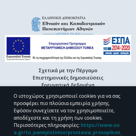
Σχετικά με την Πέργαμο
Επιστημονικές δημοσιεύσεις
Ερευνητικά δεδομένα
Διδακτορικές διατριβές & Γκρίζα βιβλιογραφία
Ο ιστοχώρος χρησιμοποιεί cookies για να σας
Προφίλ Ερευνητή
προσφέρει πιο πλούσια εμπειρία χρήσης.
Εφόσον συνεχίσετε να τον χρησιμοποιείτε,
αποδέχεστε και τη χρήση των cookies.
CC BY-NC 4.0
Περισσότερες πληροφορίες
:
https://www.uo
a.gr/to_panepistimio/prostasia_prosopikon_