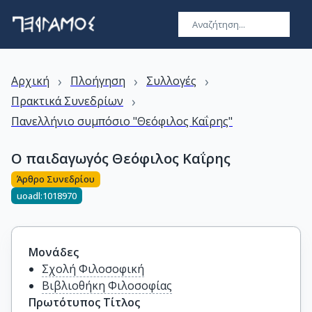
›
›
›
Αρχική
Πλοήγηση
Συλλογές
›
Πρακτικά Συνεδρίων
Πανελλήνιο συμπόσιο "Θεόφιλος Καΐρης"
Ο παιδαγωγός Θεόφιλος Καΐρης
Άρθρο Συνεδρίου
uoadl:1018970
Μονάδες
Σχολή Φιλοσοφική
Βιβλιοθήκη Φιλοσοφίας
Πρωτότυπος Τίτλος