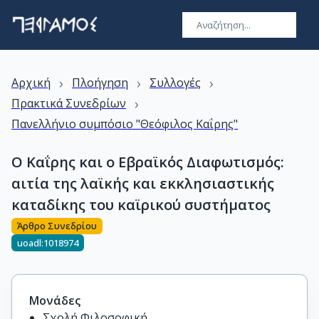
›
›
›
Αρχική
Πλοήγηση
Συλλογές
›
Πρακτικά Συνεδρίων
Πανελλήνιο συμπόσιο "Θεόφιλος Καΐρης"
Ο Καΐρης και ο Εβραϊκός Διαφωτισμός:
αιτία της λαϊκής και εκκλησιαστικής
καταδίκης του καϊρικού συστήματος
Άρθρο Συνεδρίου
uoadl:1018974
Μονάδες
Σχολή Φιλοσοφική