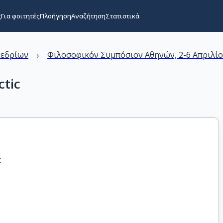
ς
Για φοιτητές
Πλοήγηση
Αναζήτηση
Στατιστικά
›
νεδρίων
Φιλοσοφικόν Συμπόσιον Αθηνών, 2-6 Απριλίο
ctic
c