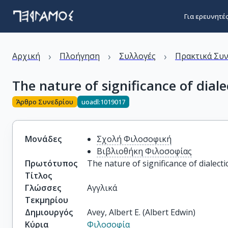
Για ερευνητέ
›
›
›
Αρχική
Πλοήγηση
Συλλογές
Πρακτικά Συ
The nature of significance of diale
Άρθρο Συνεδρίου
uoadl:1019017
Μονάδες
Σχολή Φιλοσοφική
Βιβλιοθήκη Φιλοσοφίας
Πρωτότυπος
The nature of significance of dialecti
Τίτλος
Γλώσσες
Αγγλικά
Τεκμηρίου
Δημιουργός
Avey, Albert E. (Albert Edwin)
Κύρια
Φιλοσοφία