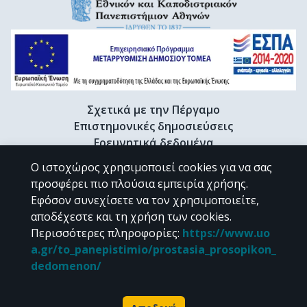
Σχετικά με την Πέργαμο
Επιστημονικές δημοσιεύσεις
Ερευνητικά δεδομένα
Διδακτορικές διατριβές & Γκρίζα βιβλιογραφία
Ο ιστοχώρος χρησιμοποιεί cookies για να σας
Προφίλ Ερευνητή
προσφέρει πιο πλούσια εμπειρία χρήσης.
Εφόσον συνεχίσετε να τον χρησιμοποιείτε,
αποδέχεστε και τη χρήση των cookies.
CC BY-NC 4.0
Περισσότερες πληροφορίες
:
https://www.uo
a.gr/to_panepistimio/prostasia_prosopikon_
Εκτός αν αναφέρεται διαφορετικά, το υλικό της "Περγάμου" διατίθεται
dedomenon/
υπό τους όρους της
CC BY-NC 4.0
άδειας Creative Commons
.
Powered by