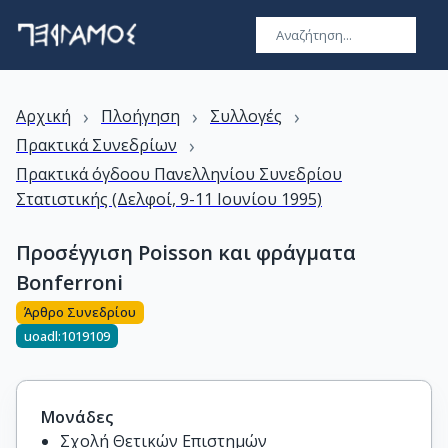
›
›
›
Αρχική
Πλοήγηση
Συλλογές
›
Πρακτικά Συνεδρίων
Πρακτικά όγδοου Πανελληνίου Συνεδρίου
Στατιστικής (Δελφοί, 9-11 Ιουνίου 1995)
Προσέγγιση Poisson και φράγματα
Bonferroni
Άρθρο Συνεδρίου
uoadl:1019109
Μονάδες
Σχολή Θετικών Επιστημών