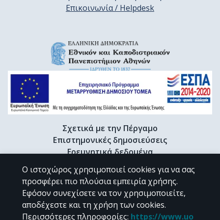
Επικοινωνία / Helpdesk
Σχετικά με την Πέργαμο
Επιστημονικές δημοσιεύσεις
Ερευνητικά δεδομένα
Διδακτορικές διατριβές & Γκρίζα βιβλιογραφία
Ο ιστοχώρος χρησιμοποιεί cookies για να σας
Προφίλ Ερευνητή
προσφέρει πιο πλούσια εμπειρία χρήσης.
Εφόσον συνεχίσετε να τον χρησιμοποιείτε,
αποδέχεστε και τη χρήση των cookies.
CC BY-NC 4.0
Περισσότερες πληροφορίες
:
https://www.uo