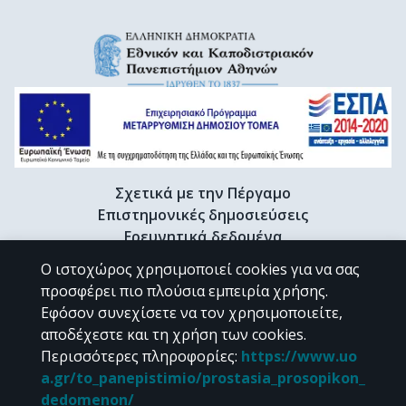
Σχετικά με την Πέργαμο
Επιστημονικές δημοσιεύσεις
Ερευνητικά δεδομένα
Διδακτορικές διατριβές & Γκρίζα βιβλιογραφία
Ο ιστοχώρος χρησιμοποιεί cookies για να σας
Προφίλ Ερευνητή
προσφέρει πιο πλούσια εμπειρία χρήσης.
Εφόσον συνεχίσετε να τον χρησιμοποιείτε,
αποδέχεστε και τη χρήση των cookies.
CC BY-NC 4.0
Περισσότερες πληροφορίες
:
https://www.uo
a.gr/to_panepistimio/prostasia_prosopikon_
Εκτός αν αναφέρεται διαφορετικά, το υλικό της "Περγάμου" διατίθεται
dedomenon/