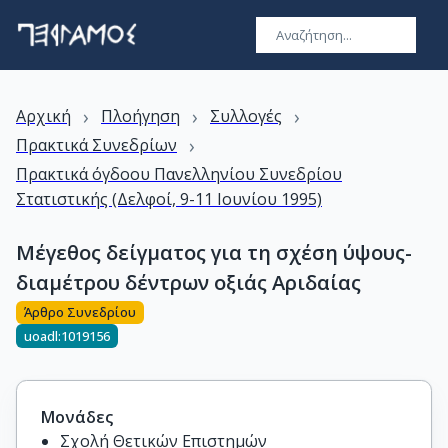
›
›
›
Αρχική
Πλοήγηση
Συλλογές
›
Πρακτικά Συνεδρίων
Πρακτικά όγδοου Πανελληνίου Συνεδρίου
Στατιστικής (Δελφοί, 9-11 Ιουνίου 1995)
Μέγεθος δείγματος για τη σχέση ύψους-
διαμέτρου δέντρων οξιάς Αριδαίας
Άρθρο Συνεδρίου
uoadl:1019156
Μονάδες
Σχολή Θετικών Επιστημών