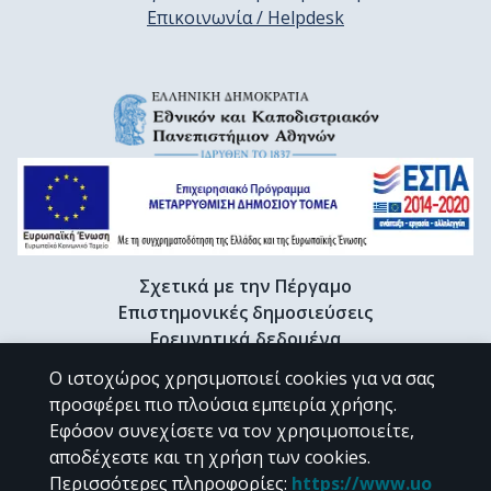
Επικοινωνία / Helpdesk
Σχετικά με την Πέργαμο
Επιστημονικές δημοσιεύσεις
Ερευνητικά δεδομένα
Διδακτορικές διατριβές & Γκρίζα βιβλιογραφία
Ο ιστοχώρος χρησιμοποιεί cookies για να σας
Προφίλ Ερευνητή
προσφέρει πιο πλούσια εμπειρία χρήσης.
Εφόσον συνεχίσετε να τον χρησιμοποιείτε,
αποδέχεστε και τη χρήση των cookies.
CC BY-NC 4.0
Περισσότερες πληροφορίες
:
https://www.uo