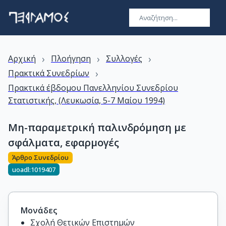
›
›
›
Αρχική
Πλοήγηση
Συλλογές
›
Πρακτικά Συνεδρίων
Πρακτικά έβδομου Πανελληνίου Συνεδρίου
Στατιστικής, (Λευκωσία, 5-7 Μαίου 1994)
Μη-παραμετρική παλινδρόμηση με
σφάλματα, εφαρμογές
Άρθρο Συνεδρίου
uoadl:1019407
Μονάδες
Σχολή Θετικών Επιστημών