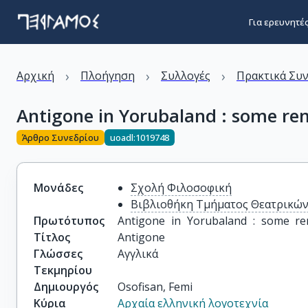
Για ερευνητέ
›
›
›
Αρχική
Πλοήγηση
Συλλογές
Πρακτικά Συ
Antigone in Yorubaland : some re
Άρθρο Συνεδρίου
uoadl:1019748
Μονάδες
Σχολή Φιλοσοφική
Βιβλιοθήκη Τμήματος Θεατρικώ
Πρωτότυπος
Antigone in Yorubaland : some re
Τίτλος
Antigone
Γλώσσες
Αγγλικά
Τεκμηρίου
Δημιουργός
Osofisan, Femi
Κύρια
Αρχαία ελληνική λογοτεχνία