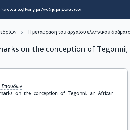
ς
Για φοιτητές
Πλοήγηση
Αναζήτηση
Στατιστικά
›
νεδρίων
Η μετάφραση του αρχαίου ελληνικού δράματο
marks on the conception of Tegonni,
ν Σπουδών
marks on the conception of Tegonni, an African 