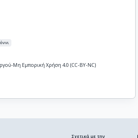
όννι
ργού-Μη Εμπορική Χρήση 4.0 (CC-BY-NC)
Σχετικά με την