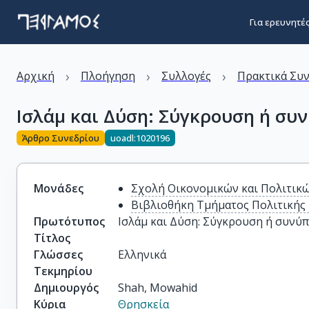
Για ερευνητέ
›
›
›
Αρχική
Πλοήγηση
Συλλογές
Πρακτικά Συ
Ισλάμ και Δύση: Σύγκρουση ή συ
Άρθρο Συνεδρίου
uoadl:1020196
Μονάδες
Σχολή Οικονομικών και Πολιτικ
Βιβλιοθήκη Τμήματος Πολιτικής 
Πρωτότυπος
Ισλάμ και Δύση: Σύγκρουση ή συνύπ
Τίτλος
Γλώσσες
Ελληνικά
Τεκμηρίου
Δημιουργός
Shah, Mowahid
Κύρια
Θρησκεία