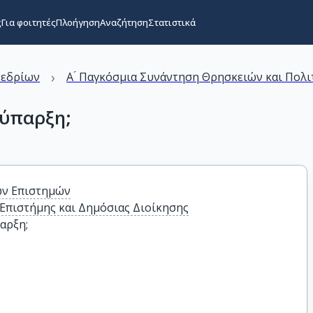
ς
Για φοιτητές
Πλοήγηση
Αναζήτηση
Στατιστικά
›
νεδρίων
Α ́ Παγκόσμια Συνάντηση Θρησκειών και Πολ
νύπαρξη;
ών Επιστημών
Επιστήμης και Δημόσιας Διοίκησης
αρξη;