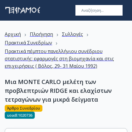
›
›
›
Αρχική
Πλοήγηση
Συλλογές
›
Πρακτικά Συνεδρίων
Πρακτικά πέμπτου πανελλήνιου συνέδριου
στατιστικής: εφαρμογές στη βιομηχανία και στις
επιχειρήσεις ( Βόλος, 29- 31 Μαίου 1992)
Μια MONTE CARLO μελέτη των
προβλεπτριών RIDGE και ελαχίστων
τετραγώνων για μικρά δείγματα
Άρθρο Συνεδρίου
uoadl:1020736