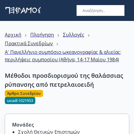
›
›
›
Αρχική
Πλοήγηση
Συλλογές
›
Πρακτικά Συνεδρίων
Α' Πανελλήνιο συμπόσιο ωκεανογραφίας & αλιείας:
περιλήψεις συμποσίου (Αθήνα, 14-17 Μαίου 1984)
Μέθοδοι προσδιορισμού της θαλάσσιας
ρύπανσης από πετρελαιοειδή
Άρθρο Συνεδρίου
uoadl:1021953
Μονάδες
Σχολή Θετικών Επιστημών