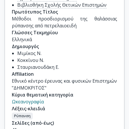
Βιβλιοθήκη Σχολής Θετικών Επιστημών
Πρωτότυπος Τίτλος
Μέθοδοι προσδιορισμού της θαλάσσιας 
ρύπανσης από πετρελαιοειδή
Γλώσσες Τεκμηρίου
Ελληνικά
Δημιουργός
Μιμίκος Ν.
Κοκκίνου Ν.
Σταυριανουδάκη Ε.
Affiliation
Εθνικό κέντρο έρευνας και φυσικών Επιστημών
"ΔΗΜΟΚΡΙΤΟΣ"
Κύρια θεματική κατηγορία
Ωκεανογραφία
Λέξεις-κλειδιά
Ρύπανση
Σελίδες (από-έως)