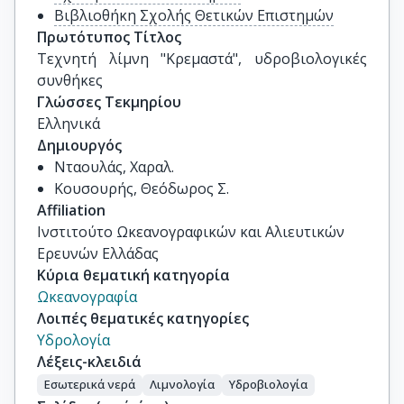
Βιβλιοθήκη Σχολής Θετικών Επιστημών
Πρωτότυπος Τίτλος
Τεχνητή λίμνη "Κρεμαστά", υδροβιολογικές 
συνθήκες
Γλώσσες Τεκμηρίου
Ελληνικά
Δημιουργός
Νταουλάς, Χαραλ.
Κουσουρής, Θεόδωρος Σ.
Affiliation
Ινστιτούτο Ωκεανογραφικών και Αλιευτικών
Ερευνών Ελλάδας
Κύρια θεματική κατηγορία
Ωκεανογραφία
Λοιπές θεματικές κατηγορίες
Υδρολογία
Λέξεις-κλειδιά
Εσωτερικά νερά
Λιμνολογία
Υδροβιολογία