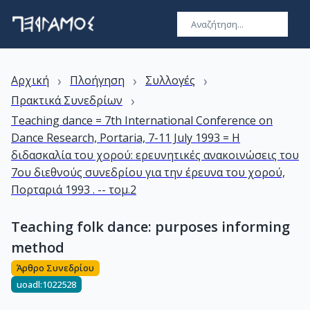
›
›
›
Αρχική
Πλοήγηση
Συλλογές
›
Πρακτικά Συνεδρίων
Teaching dance = 7th International Conference on
Dance Research, Portaria, 7-11 July 1993 = Η
διδασκαλία του χορού: ερευνητικές ανακοινώσεις του
7ου διεθνούς συνεδρίου για την έρευνα του χορού,
Πορταριά 1993 . -- τομ.2
Teaching folk dance: purposes informing
method
Άρθρο Συνεδρίου
uoadl:1022528