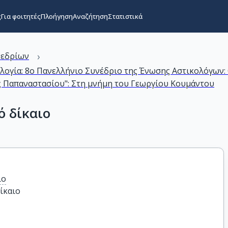
ς
Για φοιτητές
Πλοήγηση
Αναζήτηση
Στατιστικά
›
νεδρίων
ολογία: 8ο Πανελλήνιο Συνέδριο της Ένωσης Αστικολόγων:
ς Παπαναστασίου": Στη μνήμη του Γεωργίου Κουμάντου
ό δίκαιο
ιο
ίκαιο