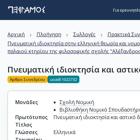
Για ερευνητέ
›
›
›
Αρχική
Πλοήγηση
Συλλογές
Πρακτικά Συ
Πνευματική ιδιοκτησία στην ελληνική θεωρία και νομ
παλαιού κτηρίου της φιλοσοφικής σχολής "Αλέξανδρο
Πνευματική ιδιοκτησία και αστικ
Άρθρο Συνεδρίου
uoadl:1022732
Μονάδες
Σχολή Νομική
Βιβλιοθήκη Νομικό Σπουδαστήρ
Πρωτότυπος
Πνευματική ιδιοκτησία και αστικό δ
Τίτλος
Γλώσσες
Ελληνικά
Τεκμηρίου