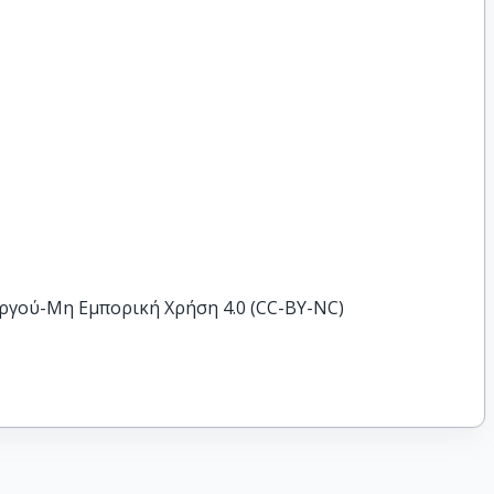
ργού-Μη Εμπορική Χρήση 4.0 (CC-BY-NC)