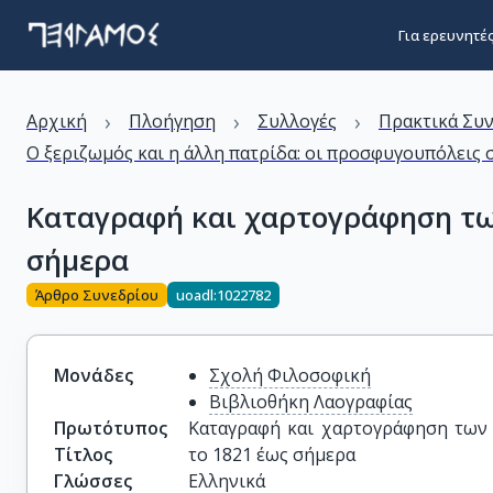
Για ερευνητέ
›
›
›
Αρχική
Πλοήγηση
Συλλογές
Πρακτικά Συ
Ο ξεριζωμός και η άλλη πατρίδα: οι προσφυγουπόλεις σ
Καταγραφή και χαρτογράφηση τω
σήμερα
Άρθρο Συνεδρίου
uoadl:1022782
Μονάδες
Σχολή Φιλοσοφική
Βιβλιοθήκη Λαογραφίας
Πρωτότυπος
Καταγραφή και χαρτογράφηση των 
Τίτλος
το 1821 έως σήμερα
Γλώσσες
Ελληνικά