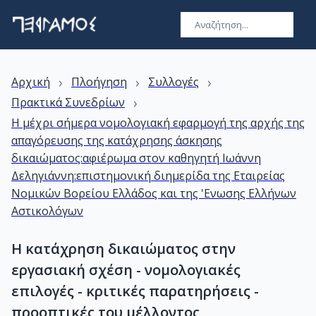
›
›
›
Αρχική
Πλοήγηση
Συλλογές
›
Πρακτικά Συνεδρίων
Η μέχρι σήμερα νομολογιακή εφαρμογή της αρχής της
απαγόρευσης της κατάχρησης άσκησης
δικαιώματος:αφιέρωμα στον καθηγητή Ιωάννη
Δεληγιάννη:επιστημονική διημερίδα της Εταιρείας
Νομικών Βορείου Ελλάδος και της 'Ενωσης Ελλήνων
Αστικολόγων
Η κατάχρηση δικαιώματος στην
εργασιακή σχέση - νομολογιακές
επιλογές - κριτικές παρατηρήσεις -
προοπτικές του μέλλοντος