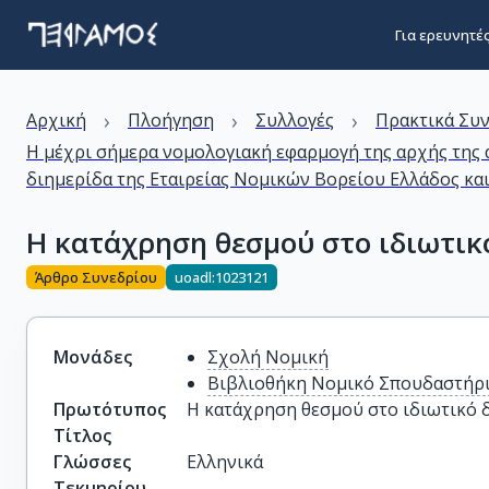
Για ερευνητέ
›
›
›
Αρχική
Πλοήγηση
Συλλογές
Πρακτικά Συ
Η μέχρι σήμερα νομολογιακή εφαρμογή της αρχής της
διημερίδα της Εταιρείας Νομικών Βορείου Ελλάδος κα
Η κατάχρηση θεσμού στο ιδιωτικ
Άρθρο Συνεδρίου
uoadl:1023121
Μονάδες
Σχολή Νομική
Βιβλιοθήκη Νομικό Σπουδαστήρ
Πρωτότυπος
Η κατάχρηση θεσμού στο ιδιωτικό 
Τίτλος
Γλώσσες
Ελληνικά
Τεκμηρίου