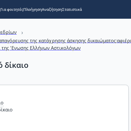
ς
Για φοιτητές
Πλοήγηση
Αναζήτηση
Στατιστικά
›
νεδρίων
 απαγόρευσης της κατάχρησης άσκησης δικαιώματος:αφιέρ
ι της 'Ενωσης Ελλήνων Αστικολόγων
ό δίκαιο
ιο
δίκαιο