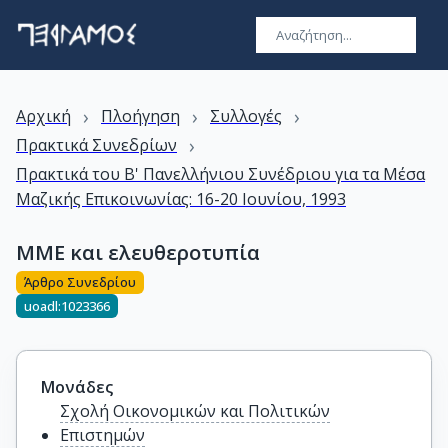
›
›
›
Αρχική
Πλοήγηση
Συλλογές
›
Πρακτικά Συνεδρίων
Πρακτικά του Β' Πανελλήνιου Συνέδριου για τα Μέσα
Μαζικής Επικοινωνίας: 16-20 Ιουνίου, 1993
ΜΜΕ και ελευθεροτυπία
Άρθρο Συνεδρίου
uoadl:1023366
Μονάδες
Σχολή Οικονομικών και Πολιτικών
Επιστημών