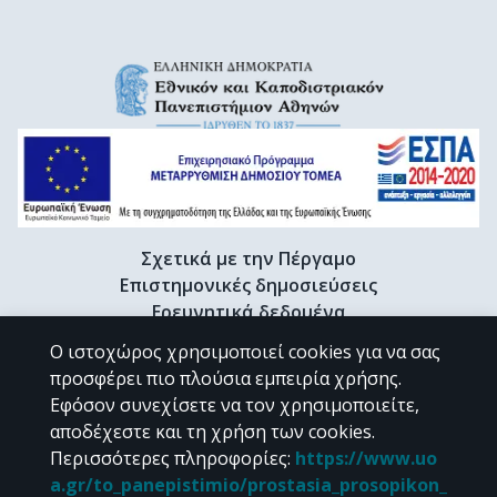
Σχετικά με την Πέργαμο
Επιστημονικές δημοσιεύσεις
Ερευνητικά δεδομένα
Διδακτορικές διατριβές & Γκρίζα βιβλιογραφία
Ο ιστοχώρος χρησιμοποιεί cookies για να σας
Προφίλ Ερευνητή
προσφέρει πιο πλούσια εμπειρία χρήσης.
Εφόσον συνεχίσετε να τον χρησιμοποιείτε,
αποδέχεστε και τη χρήση των cookies.
CC BY-NC 4.0
Περισσότερες πληροφορίες
:
https://www.uo
a.gr/to_panepistimio/prostasia_prosopikon_