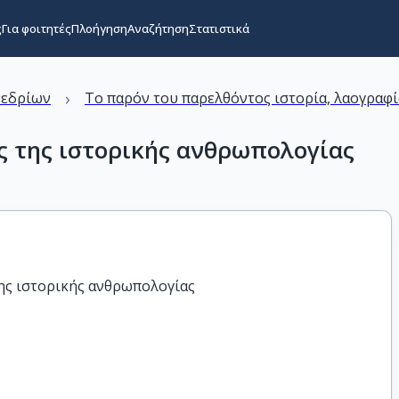
ς
Για φοιτητές
Πλοήγηση
Αναζήτηση
Στατιστικά
›
νεδρίων
Το παρόν του παρελθόντος ιστορία, λαογραφ
ς της ιστορικής ανθρωπολογίας
της ιστορικής ανθρωπολογίας