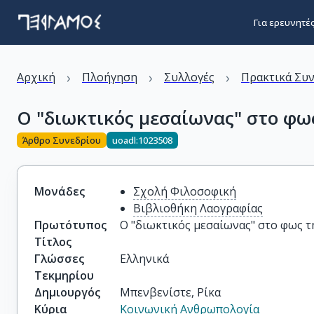
Για ερευνητέ
›
›
›
Αρχική
Πλοήγηση
Συλλογές
Πρακτικά Συ
Ο "διωκτικός μεσαίωνας" στο φω
Άρθρο Συνεδρίου
uoadl:1023508
Μονάδες
Σχολή Φιλοσοφική
Βιβλιοθήκη Λαογραφίας
Πρωτότυπος
Ο "διωκτικός μεσαίωνας" στο φως 
Τίτλος
Γλώσσες
Ελληνικά
Τεκμηρίου
Δημιουργός
Μπενβενίστε, Ρίκα
Κύρια
Κοινωνική Ανθρωπολογία