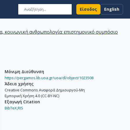
Είσοδος
English
ία, κοινωνική ανθρωπολογία: επιστημονικό συμπόσιο
Μόνιμη Διεύθυνση
https://pergamos.lib.uoa.gr/uoa/dl/object/1023508
Άδεια χρήσης
Creative Commons Αναφορά Δημιουργού-Μη
Εμπορική Χρήση 4.0 (CC-BY-NC)
Εξαγωγή Citation
BibTeX,
RIS