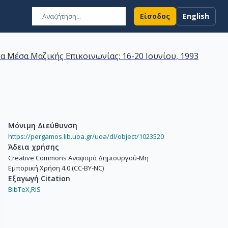
Είσοδος
English
α Μέσα Μαζικής Επικοινωνίας: 16-20 Ιουνίου, 1993
Μόνιμη Διεύθυνση
https://pergamos.lib.uoa.gr/uoa/dl/object/1023520
Άδεια χρήσης
Creative Commons Αναφορά Δημιουργού-Μη
Εμπορική Χρήση 4.0 (CC-BY-NC)
Εξαγωγή Citation
BibTeX,
RIS