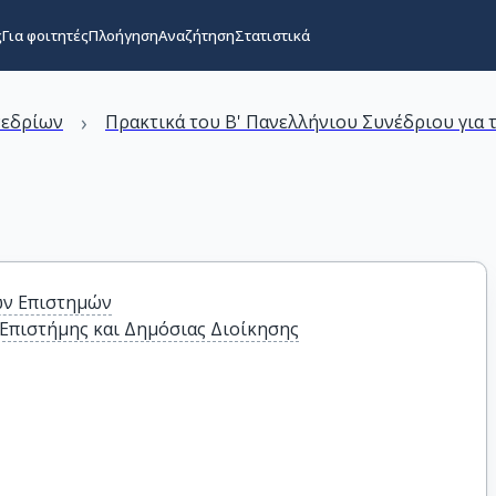
ς
Για φοιτητές
Πλοήγηση
Αναζήτηση
Στατιστικά
›
νεδρίων
Πρακτικά του Β' Πανελλήνιου Συνέδριου για τ
ών Επιστημών
Επιστήμης και Δημόσιας Διοίκησης