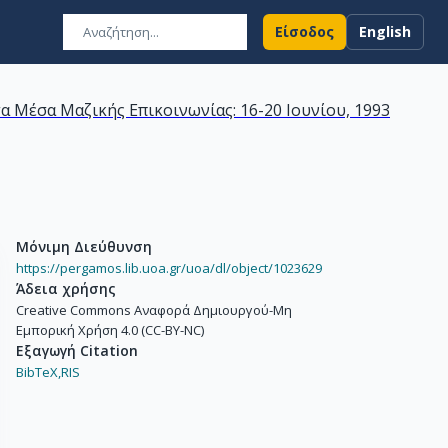
Είσοδος
English
α Μέσα Μαζικής Επικοινωνίας: 16-20 Ιουνίου, 1993
Μόνιμη Διεύθυνση
https://pergamos.lib.uoa.gr/uoa/dl/object/1023629
Άδεια χρήσης
Creative Commons Αναφορά Δημιουργού-Μη
Εμπορική Χρήση 4.0 (CC-BY-NC)
Εξαγωγή Citation
BibTeX,
RIS