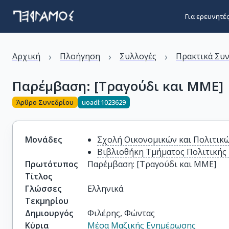
Για ερευνητέ
›
›
›
Αρχική
Πλοήγηση
Συλλογές
Πρακτικά Συ
Παρέμβαση: [Τραγούδι και ΜΜΕ]
Άρθρο Συνεδρίου
uoadl:1023629
Μονάδες
Σχολή Οικονομικών και Πολιτικ
Βιβλιοθήκη Τμήματος Πολιτικής 
Πρωτότυπος
Παρέμβαση: [Τραγούδι και ΜΜΕ]
Τίτλος
Γλώσσες
Ελληνικά
Τεκμηρίου
Δημιουργός
Φιλέρης, Φώντας
Κύρια
Μέσα Μαζικής Ενημέρωσης