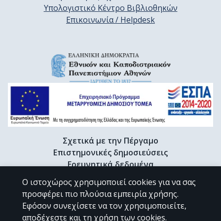
Υπολογιστικό Κέντρο Βιβλιοθηκών
Επικοινωνία / Helpdesk
Σχετικά με την Πέργαμο
Επιστημονικές δημοσιεύσεις
Ερευνητικά δεδομένα
Διδακτορικές διατριβές & Γκρίζα βιβλιογραφία
Ο ιστοχώρος χρησιμοποιεί cookies για να σας
Προφίλ Ερευνητή
προσφέρει πιο πλούσια εμπειρία χρήσης.
Εφόσον συνεχίσετε να τον χρησιμοποιείτε,
αποδέχεστε και τη χρήση των cookies.