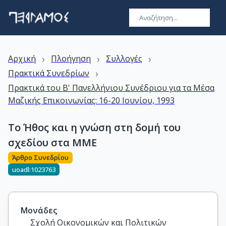
›
›
›
Αρχική
Πλοήγηση
Συλλογές
›
Πρακτικά Συνεδρίων
Πρακτικά του Β' Πανελλήνιου Συνέδριου για τα Μέσα
Μαζικής Επικοινωνίας: 16-20 Ιουνίου, 1993
Το Ήθος και η γνώση στη δομή του
σχεδίου στα ΜΜΕ
Άρθρο Συνεδρίου
uoadl:1023763
Μονάδες
Σχολή Οικονομικών και Πολιτικών