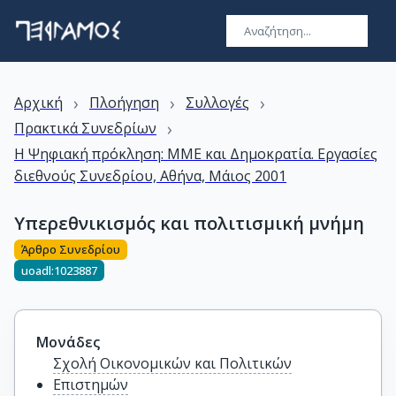
›
›
›
Αρχική
Πλοήγηση
Συλλογές
›
Πρακτικά Συνεδρίων
Η Ψηφιακή πρόκληση: ΜΜΕ και Δημοκρατία. Εργασίες
διεθνούς Συνεδρίου, Αθήνα, Μάιος 2001
Υπερεθνικισμός και πολιτισμική μνήμη
Άρθρο Συνεδρίου
uoadl:1023887
Μονάδες
Σχολή Οικονομικών και Πολιτικών
Επιστημών