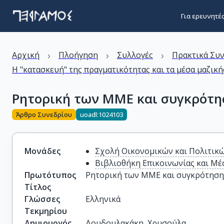
Για ερευνητέ
›
›
›
Αρχική
Πλοήγηση
Συλλογές
Πρακτικά Συ
Η "κατασκευή" της πραγματικότητας και τα μέσα μαζική
Ρητορική των ΜΜΕ και συγκρότη
Άρθρο Συνεδρίου
uoadl:1024103
Μονάδες
Σχολή Οικονομικών και Πολιτικ
Βιβλιοθήκη Επικοινωνίας και Μ
Πρωτότυπος
Ρητορική των ΜΜΕ και συγκρότηση
Τίτλος
Γλώσσες
Ελληνικά
Τεκμηρίου
Δημιουργός
Δουδουλακάκη, Χρυσούλα