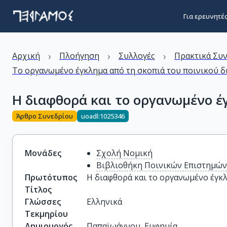
Για ερευνητέ
›
›
›
Αρχική
Πλοήγηση
Συλλογές
Πρακτικά Συ
Το οργανωμένο έγκλημα από τη σκοπιά του ποινικού δ
Η διαφθορά και το οργανωμένο έ
Άρθρο Συνεδρίου
uoadl:1025346
Μονάδες
Σχολή Νομική
Βιβλιοθήκη Ποινικών Επιστημώ
Πρωτότυπος
Η διαφθορά και το οργανωμένο έγκ
Τίτλος
Γλώσσες
Ελληνικά
Τεκμηρίου
Δημιουργός
Παπαϊωάννου, Ευφημία