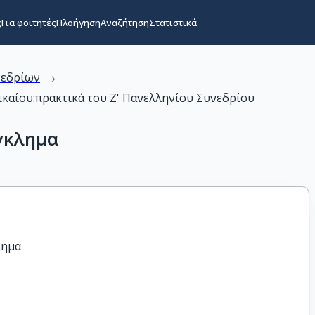
ς
Για φοιτητές
Πλοήγηση
Αναζήτηση
Στατιστικά
›
νεδρίων
ικαίου:πρακτικά του Ζ' Πανελληνίου Συνεδρίου
γκλημα
ν
λημα