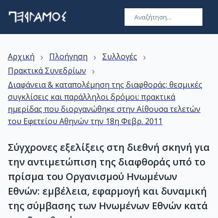
›
›
›
Αρχική
Πλοήγηση
Συλλογές
›
Πρακτικά Συνεδρίων
Διαφάνεια & καταπολέμηση της διαφθοράς: θεσμικές
συγκλίσεις και παράλληλοι δρόμοι: πρακτικά
ημερίδας που διοργανώθηκε στην Αίθουσα τελετών
του Εφετείου Αθηνών την 18η Φεβρ. 2011
Σύγχρονες εξελίξεις στη διεθνή σκηνή για
την αντιμετώπιση της διαφθοράς υπό το
πρίσμα του Οργανισμού Ηνωμένων
Εθνών: εμβέλεια, εφαρμογή και δυναμική
της σύμβασης των Ηνωμένων Εθνών κατά