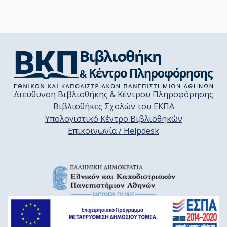
Διεύθυνση Βιβλιοθήκης & Κέντρου Πληροφόρησης
Βιβλιοθήκες Σχολών του ΕΚΠΑ
Υπολογιστικό Κέντρο Βιβλιοθηκών
Επικοινωνία / Helpdesk