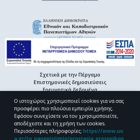
Σχετικά με την Πέργαμο
Επιστημονικές δημοσιεύσεις
Ερευνητικά δεδομένα
Διδακτορικές διατριβές & Γκρίζα βιβλιογραφία
Ο ιστοχώρος χρησιμοποιεί cookies για να σας
Προφίλ Ερευνητή
προσφέρει πιο πλούσια εμπειρία χρήσης.
Εφόσον συνεχίσετε να τον χρησιμοποιείτε,
αποδέχεστε και τη χρήση των cookies.
CC BY-NC 4.0
Περισσότερες πληροφορίες
:
https://www.uo
a.gr/to_panepistimio/prostasia_prosopikon_