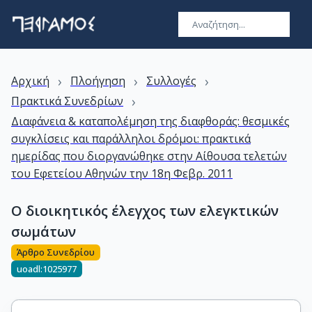
›
›
›
Αρχική
Πλοήγηση
Συλλογές
›
Πρακτικά Συνεδρίων
Διαφάνεια & καταπολέμηση της διαφθοράς: θεσμικές
συγκλίσεις και παράλληλοι δρόμοι: πρακτικά
ημερίδας που διοργανώθηκε στην Αίθουσα τελετών
του Εφετείου Αθηνών την 18η Φεβρ. 2011
Ο διοικητικός έλεγχος των ελεγκτικών
σωμάτων
Άρθρο Συνεδρίου
uoadl:1025977