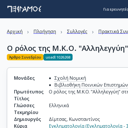
Για ερευνητέ
›
›
›
Αρχική
Πλοήγηση
Συλλογές
Πρακτικά Συ
Ο ρόλος της Μ.Κ.Ο. "Αλληλεγγύη
Άρθρο Συνεδρίου
uoadl:1026268
Μονάδες
Σχολή Νομική
Βιβλιοθήκη Ποινικών Επιστημώ
Πρωτότυπος
Ο ρόλος της Μ.Κ.Ο. "Αλληλεγγύη" σ
Τίτλος
Γλώσσες
Ελληνικά
Τεκμηρίου
Δημιουργός
Δίμτσας, Κωνσταντίνος
Κύρια
Εγκληματολογία (Εγκληματολογία - 