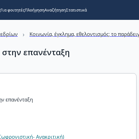
ς
Για φοιτητές
Πλοήγηση
Αναζήτηση
Στατιστικά
›
νεδρίων
Κοινωνία, έγκλημα, εθελοντισμός: το παράδει
" στην επανένταξη
ν
την επανένταξη
Σωφρονιστική- Aνακριτική)