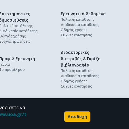
Επιστημονικές
Ερευνητικά δεδομένα
Πολιτική κατάθεσης
δημοσιεύσεις
Διαδικασία κατάθεσης
Πολιτική κατάθεσης
Οδηγός χρήσης
Διαδικασία κατάθεσης
Συχνές ερωτήσεις
Οδηγός χρήσης
Συχνές ερωτήσεις
Διδακτορικές
Προφίλ Ερευνητή
διατριβές & Γκρίζα
Γενικά
βιβλιογραφία
Το προφίλ μου
Πολιτική κατάθεσης
Διαδικασία κατάθεσης
Οδηγός χρήσης
Συχνές ερωτήσεις
νεχίσετε να
ww.uoa.gr/t
Αποδοχή
Powered by