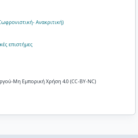
Σωφρονιστική- Aνακριτική)
ικές επιστήμες
ργού-Μη Εμπορική Χρήση 4.0 (CC-BY-NC)