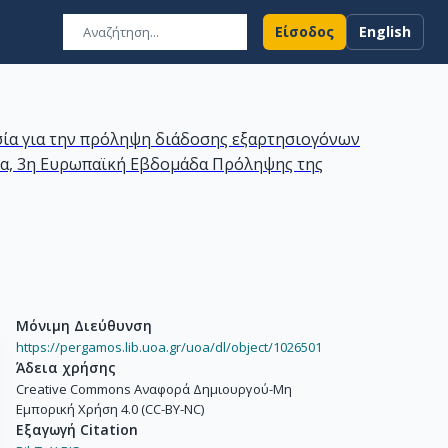
Είσοδος
English
σία για την πρόληψη διάδοσης εξαρτησιογόνων
ίδα, 3η Ευρωπαϊκή Εβδομάδα Πρόληψης της
Μόνιμη Διεύθυνση
https://pergamos.lib.uoa.gr/uoa/dl/object/1026501
Άδεια χρήσης
Creative Commons Αναφορά Δημιουργού-Μη
Εμπορική Χρήση 4.0 (CC-BY-NC)
Εξαγωγή Citation