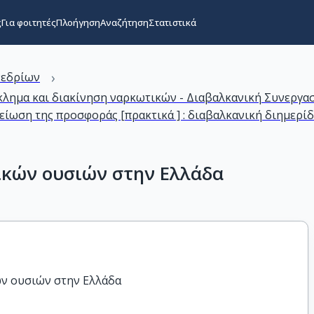
ς
Για φοιτητές
Πλοήγηση
Αναζήτηση
Στατιστικά
›
νεδρίων
κλημα και διακίνηση ναρκωτικών - Διαβαλκανική Συνεργα
μείωση της προσφοράς [πρακτικά ] : διαβαλκανική διημερ
ικών ουσιών στην Ελλάδα
ν
ών ουσιών στην Ελλάδα