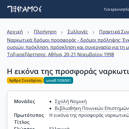
Για ερευνητέ
›
›
›
Αρχική
Πλοήγηση
Συλλογές
Πρακτικά Συ
Ναρκωτικά: δρόμοι προσφοράς - δρόμοι πρόληψης: Έγ
ουσιών: πρόκληση, πρόσκληση και συνεργασία για τη 
Τοξικοεξάρτησης, Αθήνα, 20-21 Νοεμβρίου 1998
Η εικόνα της προσφοράς ναρκωτ
Άρθρο Συνεδρίου
uoadl:1026501
Μονάδες
Σχολή Νομική
Βιβλιοθήκη Ποινικών Επιστημώ
Πρωτότυπος
Η εικόνα της προσφοράς ναρκωτικ
Τίτλος