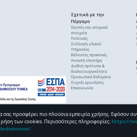
Σχετικά με την
Πέργαμο
Σκοπός και ιστορικά
στοιχεία
Πολιτικές
Συλλογές υλικού
Υπηρεσίες
Βέλτιστες πρακτικές
Ανοικτή επιστήμη
Διεθνή πρότυπα &
διαλειτουργικότητα
Προσωπικά δεδομένα
Συχνές ερωτήσεις
Επικοινωνία
α σας προσφέρει πιο πλούσια εμπειρία χρήσης. Εφόσον συ
χρήση των cookies.
Περισσότερες πληροφορίες
:
https://w
n_dedomenon/
υπό τους όρους της
CC BY-NC 4.0
άδειας Creative Commons
.