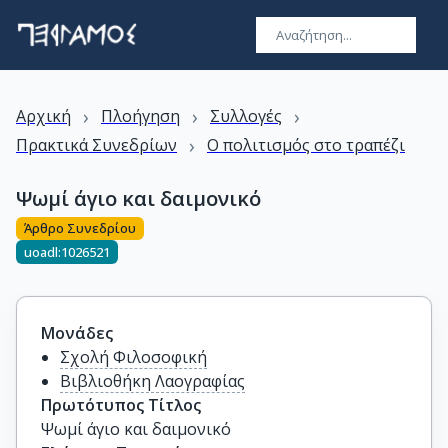
›
›
›
Αρχική
Πλοήγηση
Συλλογές
›
Πρακτικά Συνεδρίων
Ο πολιτισμός στο τραπέζι
Ψωμί άγιο και δαιμονικό
Άρθρο Συνεδρίου
uoadl:1026521
Μονάδες
Σχολή Φιλοσοφική
Βιβλιοθήκη Λαογραφίας
Πρωτότυπος Τίτλος
Ψωμί άγιο και δαιμονικό