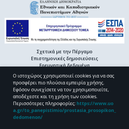
Σχετικά με την Πέργαμο
Επιστημονικές δημοσιεύσεις
Ερευνητικά δεδομένα
Διδακτορικές διατριβές & Γκρίζα βιβλιογραφία
Ο ιστοχώρος χρησιμοποιεί cookies για να σας
Προφίλ Ερευνητή
προσφέρει πιο πλούσια εμπειρία χρήσης.
Εφόσον συνεχίσετε να τον χρησιμοποιείτε,
αποδέχεστε και τη χρήση των cookies.
CC BY-NC 4.0
Περισσότερες πληροφορίες
:
https://www.uo
a.gr/to_panepistimio/prostasia_prosopikon_
Εκτός αν αναφέρεται διαφορετικά, το υλικό της "Περγάμου" διατίθεται
dedomenon/
υπό τους όρους της
CC BY-NC 4.0
άδειας Creative Commons
.