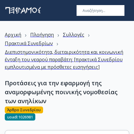
›
›
›
Αρχική
Πλοήγηση
Συλλογές
›
Πρακτικά Συνεδρίων
Διεπιστημονικότητα, διεταιρικότητα και κοινωνική
ένταξη του νεαρού παραβάτη: [πρακτικά Συνεδρίου
εμπλουτισμένα με πρόσθετες εισηγήσεις]
Προτάσεις για την εφαρμογή της
αναμορφωμένης ποινικής νομοθεσίας
των ανηλίκων
Άρθρο Συνεδρίου
uoadl:1026981