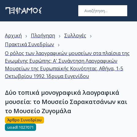
›
›
›
Αρχική
Πλοήγηση
Συλλογές
›
Πρακτικά Συνεδρίων
Ο ρόλος των λαογραφικών μουσείων στα πλαίσια της
Ενωμένης Ευρώπης: Α' Συνάντηση Λαογραφικών
Μουσείων της Ευρωπαϊκής Κοινότητας. Αθήνα, 1-5
Οκτωβρίου 1992. Ίδρυμα Ευγενίδου
Δύο τοπικά μονογραφικά λαογραφικά
μουσεία: το Μουσείο Σαρακατσάνων και
το Μουσείο Ζυγομάλα
Άρθρο Συνεδρίου
uoadl:1027071