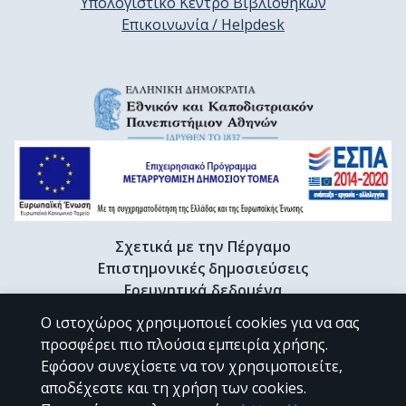
Υπολογιστικό Κέντρο Βιβλιοθηκών
Επικοινωνία / Helpdesk
Σχετικά με την Πέργαμο
Επιστημονικές δημοσιεύσεις
Ερευνητικά δεδομένα
Διδακτορικές διατριβές & Γκρίζα βιβλιογραφία
Ο ιστοχώρος χρησιμοποιεί cookies για να σας
Προφίλ Ερευνητή
προσφέρει πιο πλούσια εμπειρία χρήσης.
Εφόσον συνεχίσετε να τον χρησιμοποιείτε,
αποδέχεστε και τη χρήση των cookies.
CC BY-NC 4.0