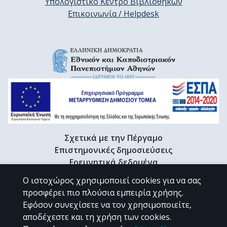
Υπολογιστικό Κέντρο Βιβλιοθηκών
Επικοινωνία / Helpdesk
Σχετικά με την Πέργαμο
Επιστημονικές δημοσιεύσεις
Ερευνητικά δεδομένα
Διδακτορικές διατριβές & Γκρίζα βιβλιογραφία
Ο ιστοχώρος χρησιμοποιεί cookies για να σας
Προφίλ Ερευνητή
προσφέρει πιο πλούσια εμπειρία χρήσης.
Εφόσον συνεχίσετε να τον χρησιμοποιείτε,
αποδέχεστε και τη χρήση των cookies.
CC BY-NC 4.0