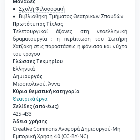
Μονάδες
Σχολή Φιλοσοφική
Βιβλιοθήκη Τμήματος Θεατρικών Σπουδών
Πρωτότυπος Τίτλος
Τελετουργικοί άξονες στη νεοελληνική 
δραματουργία : η περίπτωση του Σωτήρη 
Χατζάκη στις παραστάσεις η φόνισσα και νύχτα 
του τράγου
Γλώσσες Τεκμηρίου
Ελληνικά
Δημιουργός
Μισοπολινού, Άννα
Κύρια θεματική κατηγορία
Θεατρικά έργα
Σελίδες (από-έως)
425-433
Άδεια χρήσης
Creative Commons Αναφορά Δημιουργού-Μη
Εμπορική Χρήση 4.0 (CC-BY-NC)