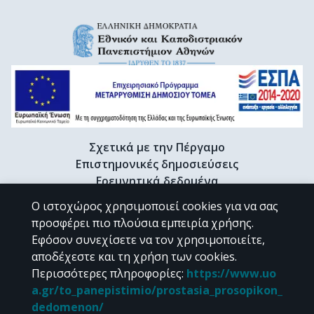
Σχετικά με την Πέργαμο
Επιστημονικές δημοσιεύσεις
Ερευνητικά δεδομένα
Διδακτορικές διατριβές & Γκρίζα βιβλιογραφία
Ο ιστοχώρος χρησιμοποιεί cookies για να σας
Προφίλ Ερευνητή
προσφέρει πιο πλούσια εμπειρία χρήσης.
Εφόσον συνεχίσετε να τον χρησιμοποιείτε,
αποδέχεστε και τη χρήση των cookies.
CC BY-NC 4.0
Περισσότερες πληροφορίες
:
https://www.uo
a.gr/to_panepistimio/prostasia_prosopikon_
Εκτός αν αναφέρεται διαφορετικά, το υλικό της "Περγάμου" διατίθεται
dedomenon/