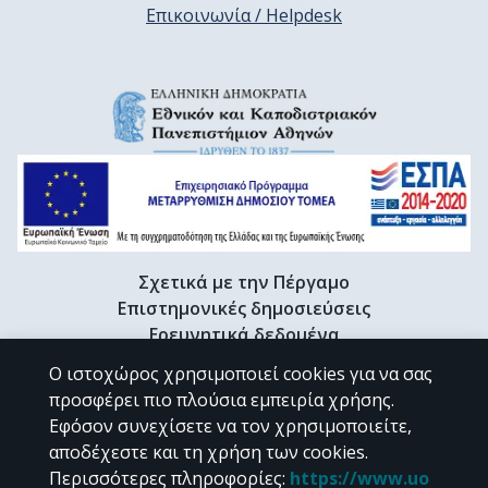
Επικοινωνία / Helpdesk
Σχετικά με την Πέργαμο
Επιστημονικές δημοσιεύσεις
Ερευνητικά δεδομένα
Διδακτορικές διατριβές & Γκρίζα βιβλιογραφία
Ο ιστοχώρος χρησιμοποιεί cookies για να σας
Προφίλ Ερευνητή
προσφέρει πιο πλούσια εμπειρία χρήσης.
Εφόσον συνεχίσετε να τον χρησιμοποιείτε,
αποδέχεστε και τη χρήση των cookies.
CC BY-NC 4.0
Περισσότερες πληροφορίες
:
https://www.uo