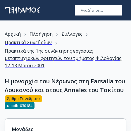
›
›
›
Αρχική
Πλοήγηση
Συλλογές
›
Πρακτικά Συνεδρίων
Πρακτικά της 1ης συνάντησης εργασίας
μεταπτυχιακών φοιτητών του τμήματος Φιλολογίας,
12-13 Μαΐου 2001
Η μοναρχία του Νέρωνος στη Farsalia του
Λουκανού και στους Annales του Τακίτου
Άρθρο Συνεδρίου
uoadl:1030184
Μονάδες