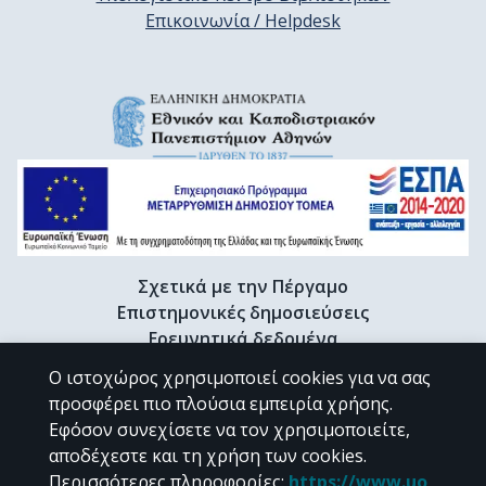
Επικοινωνία / Helpdesk
Σχετικά με την Πέργαμο
Επιστημονικές δημοσιεύσεις
Ερευνητικά δεδομένα
Διδακτορικές διατριβές & Γκρίζα βιβλιογραφία
Ο ιστοχώρος χρησιμοποιεί cookies για να σας
Προφίλ Ερευνητή
προσφέρει πιο πλούσια εμπειρία χρήσης.
Εφόσον συνεχίσετε να τον χρησιμοποιείτε,
αποδέχεστε και τη χρήση των cookies.
CC BY-NC 4.0
Περισσότερες πληροφορίες
:
https://www.uo