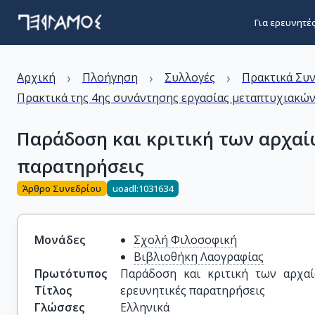
Για ερευνητέ
›
›
›
Αρχική
Πλοήγηση
Συλλογές
Πρακτικά Συ
Πρακτικά της 4ης συνάντησης εργασίας μεταπτυχιακών
Παράδοση και κριτική των αρχαί
παρατηρήσεις
Άρθρο Συνεδρίου
uoadl:1031634
Μονάδες
Σχολή Φιλοσοφική
Βιβλιοθήκη Λαογραφίας
Πρωτότυπος
Παράδοση και κριτική των αρχαίω
Τίτλος
ερευνητικές παρατηρήσεις
Γλώσσες
Ελληνικά