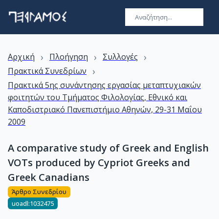
›
›
›
Αρχική
Πλοήγηση
Συλλογές
›
Πρακτικά Συνεδρίων
Πρακτικά 5ης συνάντησης εργασίας μεταπτυχιακών
φοιτητών του Τμήματος Φιλολογίας, Εθνικό και
Καποδιστριακό Πανεπιστήμιο Αθηνών, 29-31 Μαΐου
2009
A comparative study of Greek and English
VOTs produced by Cypriot Greeks and
Greek Canadians
Άρθρο Συνεδρίου
uoadl:1032475