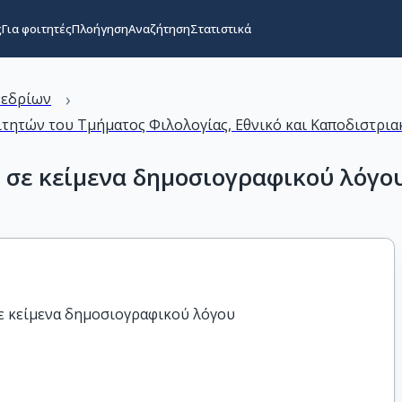
ς
Για φοιτητές
Πλοήγηση
Αναζήτηση
Στατιστικά
›
νεδρίων
τητών του Τμήματος Φιλολογίας, Εθνικό και Καποδιστρια
ς σε κείμενα δημοσιογραφικού λόγο
σε κείμενα δημοσιογραφικού λόγου