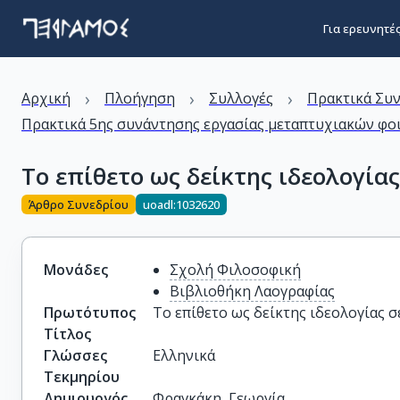
Για ερευνητέ
›
›
›
Αρχική
Πλοήγηση
Συλλογές
Πρακτικά Συ
Πρακτικά 5ης συνάντησης εργασίας μεταπτυχιακών φοι
Το επίθετο ως δείκτης ιδεολογία
Άρθρο Συνεδρίου
uoadl:1032620
Μονάδες
Σχολή Φιλοσοφική
Βιβλιοθήκη Λαογραφίας
Πρωτότυπος
Το επίθετο ως δείκτης ιδεολογίας 
Τίτλος
Γλώσσες
Ελληνικά
Τεκμηρίου
Δημιουργός
Φραγκάκη, Γεωργία