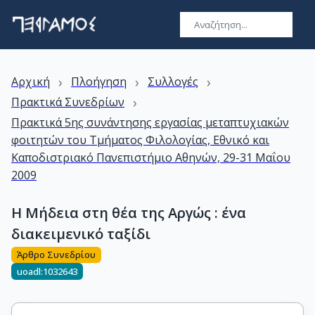
›
›
›
Αρχική
Πλοήγηση
Συλλογές
›
Πρακτικά Συνεδρίων
Πρακτικά 5ης συνάντησης εργασίας μεταπτυχιακών
φοιτητών του Τμήματος Φιλολογίας, Εθνικό και
Καποδιστριακό Πανεπιστήμιο Αθηνών, 29-31 Μαΐου
2009
Η Μήδεια στη θέα της Αργώς : ένα
διακειμενικό ταξίδι
Άρθρο Συνεδρίου
uoadl:1032643