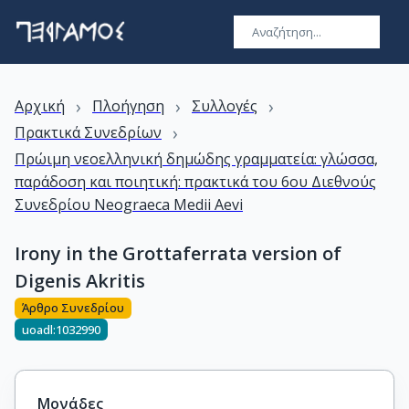
›
›
›
Αρχική
Πλοήγηση
Συλλογές
›
Πρακτικά Συνεδρίων
Πρώιμη νεοελληνική δημώδης γραμματεία: γλώσσα,
παράδοση και ποιητική: πρακτικά του 6ου Διεθνούς
Συνεδρίου Neograeca Medii Aevi
Irony in the Grottaferrata version of
Digenis Akritis
Άρθρο Συνεδρίου
uoadl:1032990
Μονάδες